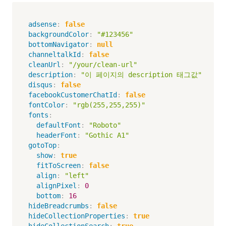
adsense
:
false
backgroundColor
:
"#123456"
bottomNavigator
:
null
channeltalkId
:
false
cleanUrl
:
"/your/clean-url"
description
:
"이 페이지의 description 태그값"
disqus
:
false
facebookCustomerChatId
:
false
fontColor
:
"rgb(255,255,255)"
fonts
:
defaultFont
:
"Roboto"
headerFont
:
"Gothic A1"
gotoTop
:
show
:
true
fitToScreen
:
false
align
:
"left"
alignPixel
:
0
bottom
:
16
hideBreadcrumbs
:
false
hideCollectionProperties
:
true
hideCollectionSearch
:
true