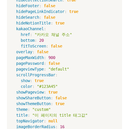
hideFooter
:
false
hidePageLinkIndicator
:
true
hideSearch
:
false
hideNotionTitle
:
true
kakaoChannel
:
href
:
"카카오 채널 주소"
bottom
:
20
fitToScreen
:
false
overlay
:
false
pageMaxWidth
:
900
pagePassword
:
false
pageviewType
:
"default"
scrollProgressBar
:
show
:
true
color
:
"#123A45"
showPageview
:
true
showShareButton
:
false
showThemeButton
:
true
theme
:
"custom"
title
:
"이 페이지의 title 태그값"
topNavigator
:
null
imageBorderRadius
:
16