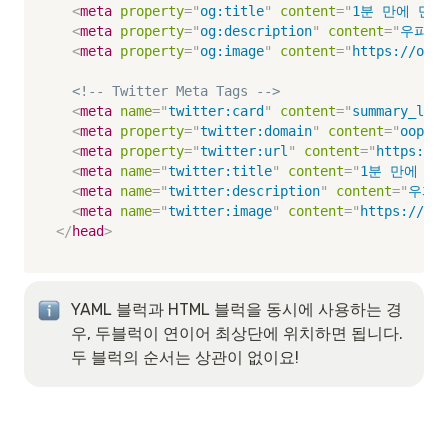
<
meta
property
=
"
og:title
"
content
=
"
1분 만에 만드
<
meta
property
=
"
og:description
"
content
=
"
우피는
<
meta
property
=
"
og:image
"
content
=
"
https://oopy
<!-- Twitter Meta Tags -->
<
meta
name
=
"
twitter:card
"
content
=
"
summary_larg
<
meta
property
=
"
twitter:domain
"
content
=
"
oopy.i
<
meta
property
=
"
twitter:url
"
content
=
"
https://w
<
meta
name
=
"
twitter:title
"
content
=
"
1분 만에 만
<
meta
name
=
"
twitter:description
"
content
=
"
우피는
<
meta
name
=
"
twitter:image
"
content
=
"
https://oop
</
head
>
YAML 블럭과 HTML 블럭을 동시에 사용하는 경
우, 두블럭이 연이어 최상단에 위치하면 됩니다. 
두 블럭의 순서는 상관이 없이요!