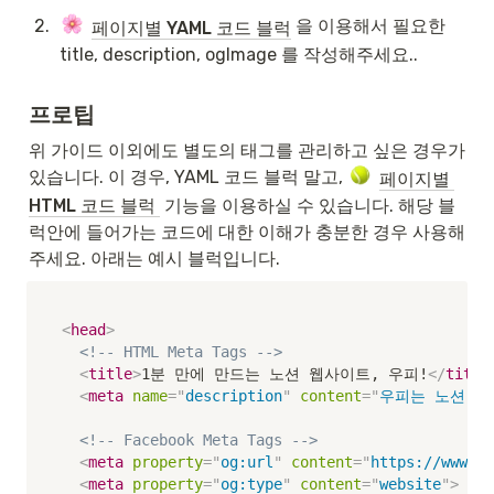
2
.
 을 이용해서 필요한 
페이지별 YAML 코드 블럭
title, description, ogImage 를 작성해주세요..
프로팁
위 가이드 이외에도 별도의 태그를 관리하고 싶은 경우가 
있습니다. 이 경우, YAML 코드 블럭 말고, 
페이지별 
HTML 코드 블럭 
 기능을 이용하실 수 있습니다. 해당 블
럭안에 들어가는 코드에 대한 이해가 충분한 경우 사용해
주세요. 아래는 예시 블럭입니다.
<
head
>
<!-- HTML Meta Tags -->
<
title
>
1분 만에 만드는 노션 웹사이트, 우피!
</
title
<
meta
name
=
"
description
"
content
=
"
우피는 노션 페
<!-- Facebook Meta Tags -->
<
meta
property
=
"
og:url
"
content
=
"
https://www.oo
<
meta
property
=
"
og:type
"
content
=
"
website
"
>