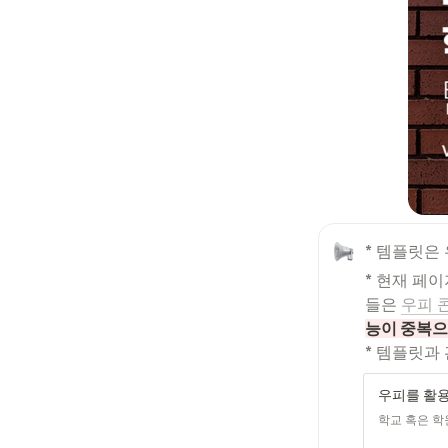
*
템플릿은 
* 현재 페
들은 
우피 
능이 중복으
* 템플릿과
학교 혹은 학