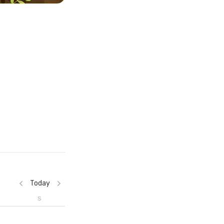
Today
S